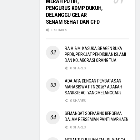
MERAH PUTIH,
PENGURUS KDMP DUKUH,
DELANGGU GELAR
SENAM SEHAT DAN CFD
0 SHARES
RAIA & MI KASUKA SRAGEN BUKA
PPDB, PERKUAT PENDIDIKAN ISLAMI
DAN KOLABORASI ORANG TUA
0 SHARES
ADA APA DENGAN PEMBATASAN
MAHASISWA PTN 2026? ADAKAH
SANKSI BAGI YANG MELANGGAR?
0 SHARES
SEMANGAT SOEKARNO BERGEMA
DALAM PERSEMIAN PANTI MARHAEN
0 SHARES