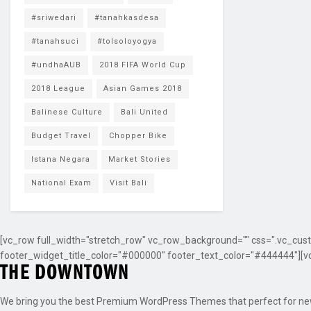
#sriwedari
#tanahkasdesa
#tanahsuci
#tolsoloyogya
#undhaAUB
2018 FIFA World Cup
2018 League
Asian Games 2018
Balinese Culture
Bali United
Budget Travel
Chopper Bike
Istana Negara
Market Stories
National Exam
Visit Bali
[vc_row full_width="stretch_row" vc_row_background="" css=".vc_cust
footer_widget_title_color="#000000" footer_text_color="#444444"][v
We bring you the best Premium WordPress Themes that perfect for news,