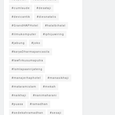
#cumlaude
#desataji
#devicantik
#diesnatalis
#GrandHAPHotel
#halalbihalal
#ilmukomputer
#iphijuwiring
#jabung
#joko
#karyaDharmapancasila
#lawfirkusumaputra
#lsmlapaanrijateng
#manajerhaphotel
#manasikhaji
#mataramislam
#mekah
#naikhaji
#nanimaharani
#puasa
#ramadhan
#sedekahramadhan
#sesaji