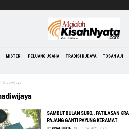
MISTERI
PELUANG USAHA
TRADISI BUDAYA
TOSAN AJI
#hadiwijaya
hadiwijaya
SAMBUT BULAN SURO.. PATILASAN KR
PAJANG GANTI PAYUNG KERAMAT
BY
KISAHNYATA
Juni 14, 2026
0