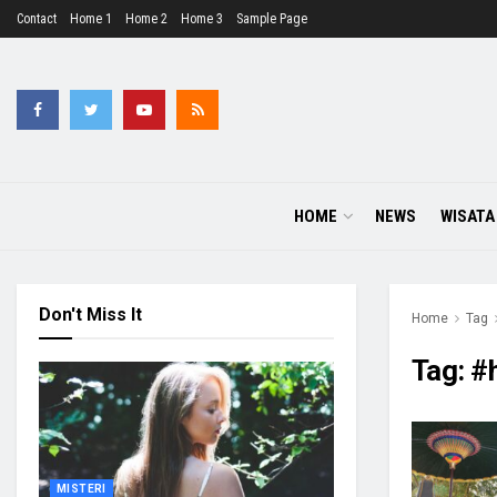
Contact
Home 1
Home 2
Home 3
Sample Page
HOME
NEWS
WISATA
Don't Miss It
Home
Tag
Tag:
#
MISTERI