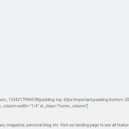
om_1534217996078{padding-top: 60px !important;padding-bottom: 20px 
c_column width="1/4" el_class="footer_column"]
 magazine, personal blog, etc. Visit our landing page to see all featu