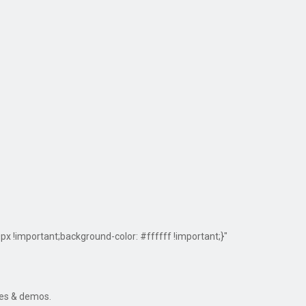
!important;background-color: #ffffff !important;}"
res & demos.