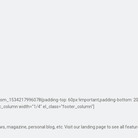
om_1534217996078{padding-top: 60px !important;padding-bottom: 20px 
c_column width="1/4" el_class="footer_column"]
 magazine, personal blog, etc. Visit our landing page to see all featu