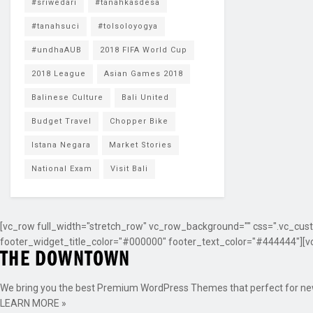
#sriwedari
#tanahkasdesa
#tanahsuci
#tolsoloyogya
#undhaAUB
2018 FIFA World Cup
2018 League
Asian Games 2018
Balinese Culture
Bali United
Budget Travel
Chopper Bike
Istana Negara
Market Stories
National Exam
Visit Bali
[vc_row full_width="stretch_row" vc_row_background="" css=".vc_cust
footer_widget_title_color="#000000" footer_text_color="#444444"][v
We bring you the best Premium WordPress Themes that perfect for news,
LEARN MORE »