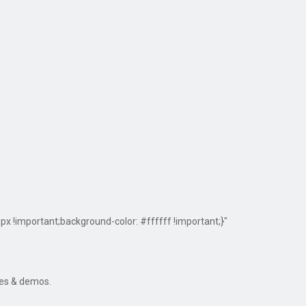
!important;background-color: #ffffff !important;}"
res & demos.