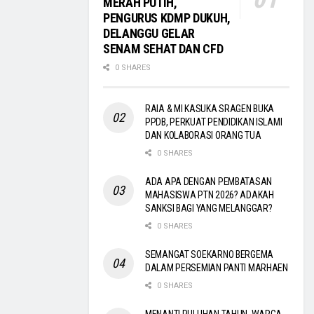
MERAH PUTIH,
PENGURUS KDMP DUKUH,
DELANGGU GELAR
SENAM SEHAT DAN CFD
0 SHARES
RAIA & MI KASUKA SRAGEN BUKA
PPDB, PERKUAT PENDIDIKAN ISLAMI
DAN KOLABORASI ORANG TUA
0 SHARES
ADA APA DENGAN PEMBATASAN
MAHASISWA PTN 2026? ADAKAH
SANKSI BAGI YANG MELANGGAR?
0 SHARES
SEMANGAT SOEKARNO BERGEMA
DALAM PERSEMIAN PANTI MARHAEN
0 SHARES