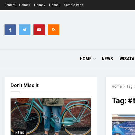
Contact
Home 1
Home 2
Home 3
Sample Page
HOME
NEWS
WISATA
Don't Miss It
Home
Tag
Tag:
#
NEWS