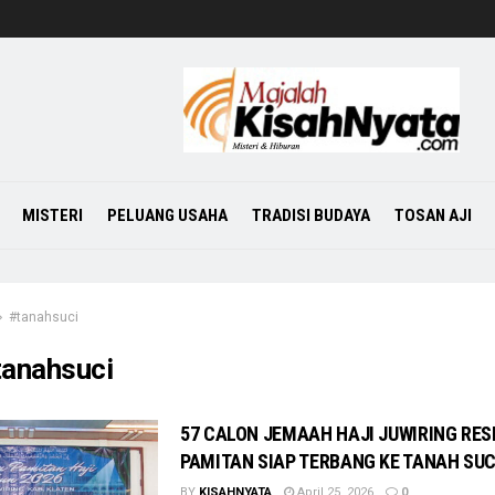
MISTERI
PELUANG USAHA
TRADISI BUDAYA
TOSAN AJI
#tanahsuci
tanahsuci
57 CALON JEMAAH HAJI JUWIRING RES
PAMITAN SIAP TERBANG KE TANAH SUC
BY
KISAHNYATA
April 25, 2026
0