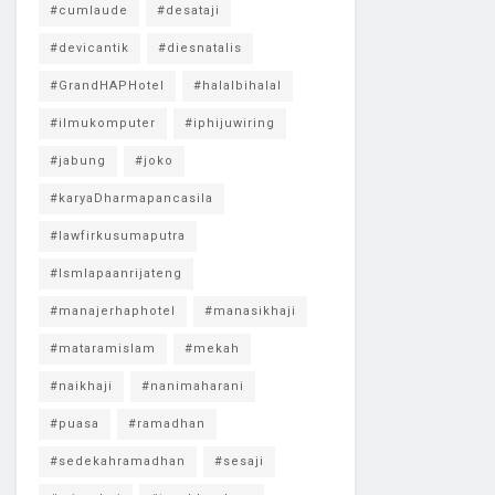
#cumlaude
#desataji
#devicantik
#diesnatalis
#GrandHAPHotel
#halalbihalal
#ilmukomputer
#iphijuwiring
#jabung
#joko
#karyaDharmapancasila
#lawfirkusumaputra
#lsmlapaanrijateng
#manajerhaphotel
#manasikhaji
#mataramislam
#mekah
#naikhaji
#nanimaharani
#puasa
#ramadhan
#sedekahramadhan
#sesaji