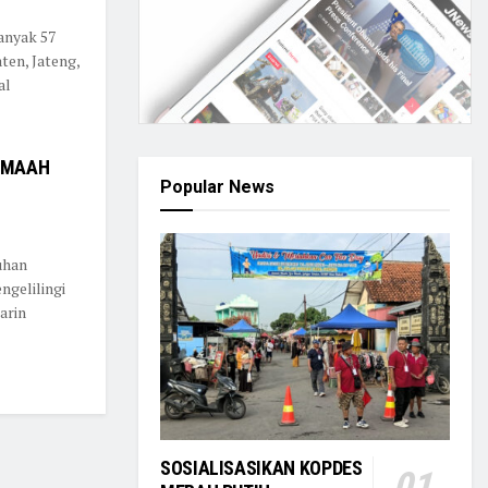
nyak 57
ten, Jateng,
al
JEMAAH
Popular News
uhan
ngelilingi
arin
SOSIALISASIKAN KOPDES