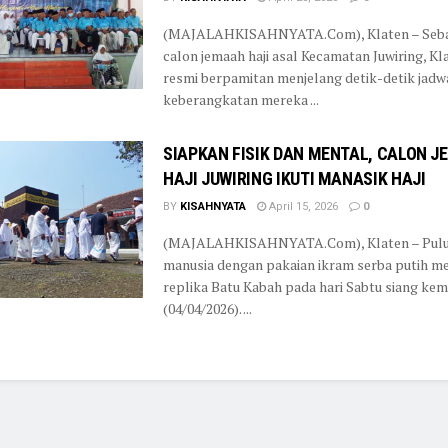
(MAJALAHKISAHNYATA.Com), Klaten – Seba
calon jemaah haji asal Kecamatan Juwiring, Kla
resmi berpamitan menjelang detik-detik jadw
keberangkatan mereka ...
SIAPKAN FISIK DAN MENTAL, CALON 
HAJI JUWIRING IKUTI MANASIK HAJI
BY
KISAHNYATA
April 15, 2026
0
(MAJALAHKISAHNYATA.Com), Klaten – Pul
manusia dengan pakaian ikram serba putih me
replika Batu Kabah pada hari Sabtu siang kem
(04/04/2026). ...