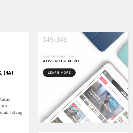
, (RAT
tusan
gota
lali, Jateng