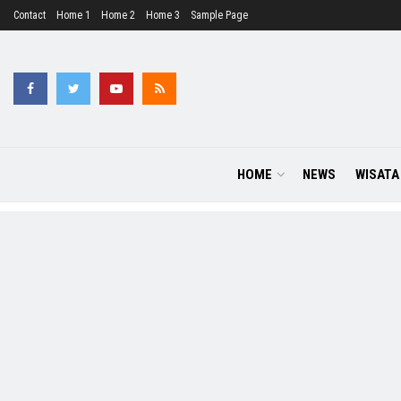
Contact
Home 1
Home 2
Home 3
Sample Page
HOME
NEWS
WISATA