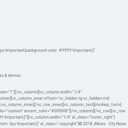
!important;background-color: #ffffff !important;}"
res & demos.
date="1"][/vc_column][vc_column width="1/4"
_inner][vc_column_inner offset="vc_hidden-lg vc_hidden-md
][/vc_column_inner][/vc_row_inner][vc_column_text][mc4wp_form]
olor="custom" accent_color="#000000"][/vc_column][/vc_row][vc_row
!important;}"][vc_column width="1/4" el_class="footer_right"]
m: 0px !important;}" el_class=".copyright"]© 2018 JNews - City News