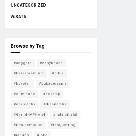
UNCATEGORIZED
WISATA
Browse by Tag
#anggoro
#banyudona
#beraspremium
#bibis
#boyolali
#bukabersama
#cumlaude
#desataji
#devicantik
#diesnatalis
#GrandHAPHotel
#halalbihalal
#ilmukomputer
#iphijuwiring
#jabung
#joko