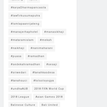
#karyaDharmapancasila
#lawfirkusumaputra
#lsmlapaanrijateng
#manajerhaphotel
#manasikhaji
#mataramislam
#mekah
#naikhaji
#nanimaharani
#puasa
#ramadhan
#sedekahramadhan
#sesaji
#sriwedari
#tanahkasdesa
#tanahsuci
#tolsoloyogya
#undhaAUB
2018 FIFA World Cup
2018 League
Asian Games 2018
Balinese Culture
Bali United