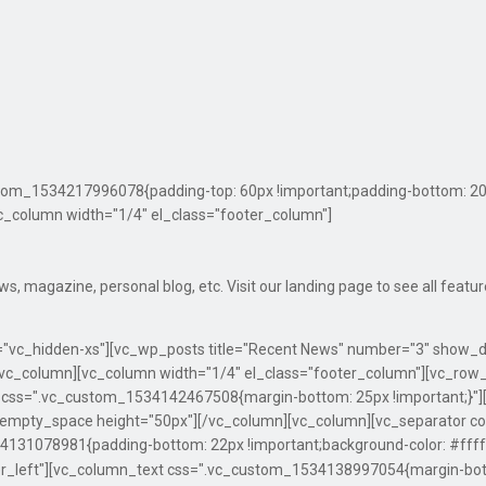
om_1534217996078{padding-top: 60px !important;padding-bottom: 20px 
c_column width="1/4" el_class="footer_column"]
 magazine, personal blog, etc. Visit our landing page to see all featu
t="vc_hidden-xs"][vc_wp_posts title="Recent News" number="3" show_
/vc_column][vc_column width="1/4" el_class="footer_column"][vc_row
" css=".vc_custom_1534142467508{margin-bottom: 25px !important;}"
_empty_space height="50px"][/vc_column][vc_column][vc_separator c
31078981{padding-bottom: 22px !important;background-color: #ffffff 
r_left"][vc_column_text css=".vc_custom_1534138997054{margin-botto