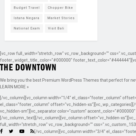
Budget Travel
Chopper Bike
Istana Negara
Market Stories
National Exam
Visit Bali
[vc_row full_width="stretch_row" vc_row_background="" css=".vc_cust
footer_widget_title_color="#000000" footer_text_color="#444444"][v
We bring you the best Premium WordPress Themes that perfect for news,
LEARN MORE »
[/vc_column][vc_column width="1/4" el_class="footer_column" offse
el_class="footer_column" offset="vc_hidden-xs"][vc_wp_categories][
vc_hidden-sm"][vc_separator color="custom" accent_color="#000000
[/vc_column_text][/vc_column][vc_column offset="vc_hidden-xs"][vc
full_width="stretch_row" vc_row_background="" css=".vc_custom_15341
[/vc_column][vc_column width="3/4" el_class="foote