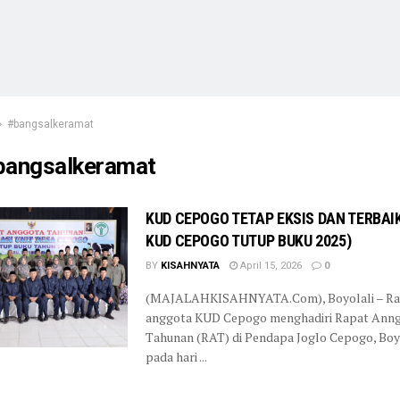
#bangsalkeramat
bangsalkeramat
KUD CEPOGO TETAP EKSIS DAN TERBAIK
KUD CEPOGO TUTUP BUKU 2025)
BY
KISAHNYATA
April 15, 2026
0
(MAJALAHKISAHNYATA.Com), Boyolali – Ra
anggota KUD Cepogo menghadiri Rapat Ann
Tahunan (RAT) di Pendapa Joglo Cepogo, Boyo
pada hari ...