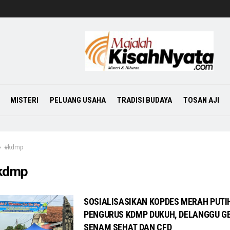
MISTERI
PELUANG USAHA
TRADISI BUDAYA
TOSAN AJI
#kdmp
kdmp
SOSIALISASIKAN KOPDES MERAH PUTI
PENGURUS KDMP DUKUH, DELANGGU G
SENAM SEHAT DAN CFD