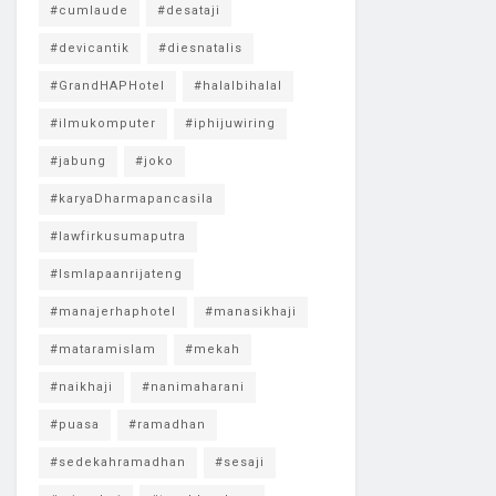
#cumlaude
#desataji
#devicantik
#diesnatalis
#GrandHAPHotel
#halalbihalal
#ilmukomputer
#iphijuwiring
#jabung
#joko
#karyaDharmapancasila
#lawfirkusumaputra
#lsmlapaanrijateng
#manajerhaphotel
#manasikhaji
#mataramislam
#mekah
#naikhaji
#nanimaharani
#puasa
#ramadhan
#sedekahramadhan
#sesaji