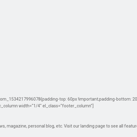
om_1534217996078{padding-top: 60px !important;padding-bottom: 20px 
c_column width="1/4" el_class="footer_column"]
 magazine, personal blog, etc. Visit our landing page to see all featu