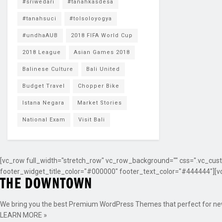
#sriwedari
#tanahkasdesa
#tanahsuci
#tolsoloyogya
#undhaAUB
2018 FIFA World Cup
2018 League
Asian Games 2018
Balinese Culture
Bali United
Budget Travel
Chopper Bike
Istana Negara
Market Stories
National Exam
Visit Bali
[vc_row full_width="stretch_row" vc_row_background="" css=".vc_cust
footer_widget_title_color="#000000" footer_text_color="#444444"][v
We bring you the best Premium WordPress Themes that perfect for news,
LEARN MORE »