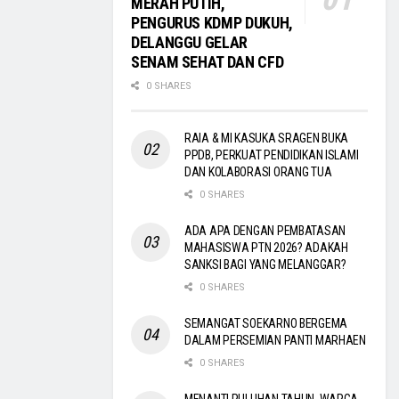
MERAH PUTIH,
PENGURUS KDMP DUKUH,
DELANGGU GELAR
SENAM SEHAT DAN CFD
0 SHARES
RAIA & MI KASUKA SRAGEN BUKA
PPDB, PERKUAT PENDIDIKAN ISLAMI
DAN KOLABORASI ORANG TUA
0 SHARES
ADA APA DENGAN PEMBATASAN
MAHASISWA PTN 2026? ADAKAH
SANKSI BAGI YANG MELANGGAR?
0 SHARES
SEMANGAT SOEKARNO BERGEMA
DALAM PERSEMIAN PANTI MARHAEN
0 SHARES