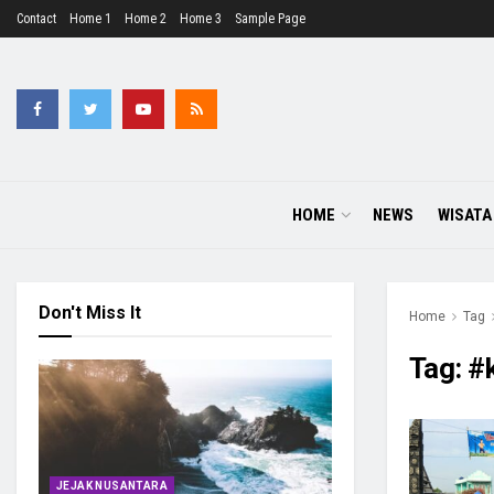
Contact
Home 1
Home 2
Home 3
Sample Page
HOME
NEWS
WISATA
Don't Miss It
Home
Tag
Tag:
#
JEJAK NUSANTARA