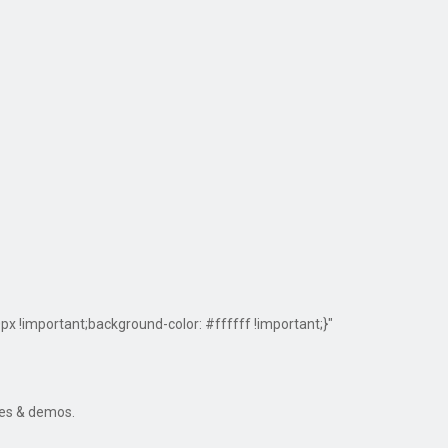
!important;background-color: #ffffff !important;}"
res & demos.