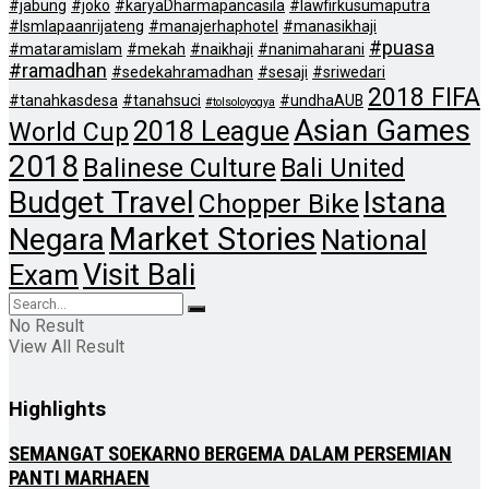
#jabung
#joko
#karyaDharmapancasila
#lawfirkusumaputra
#lsmlapaanrijateng
#manajerhaphotel
#manasikhaji
#puasa
#mataramislam
#mekah
#naikhaji
#nanimaharani
#ramadhan
#sedekahramadhan
#sesaji
#sriwedari
2018 FIFA
#tanahkasdesa
#tanahsuci
#undhaAUB
#tolsoloyogya
Asian Games
2018 League
World Cup
2018
Balinese Culture
Bali United
Budget Travel
Istana
Chopper Bike
Market Stories
Negara
National
Visit Bali
Exam
No Result
View All Result
Highlights
SEMANGAT SOEKARNO BERGEMA DALAM PERSEMIAN
PANTI MARHAEN