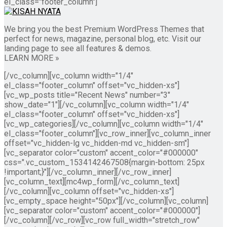
el_class="footer_column"]
We bring you the best Premium WordPress Themes that
perfect for news, magazine, personal blog, etc. Visit our
landing page to see all features & demos.
LEARN MORE »
[/vc_column][vc_column width="1/4"
el_class="footer_column" offset="vc_hidden-xs"]
[vc_wp_posts title="Recent News" number="3"
show_date="1"][/vc_column][vc_column width="1/4"
el_class="footer_column" offset="vc_hidden-xs"]
[vc_wp_categories][/vc_column][vc_column width="1/4"
el_class="footer_column"][vc_row_inner][vc_column_inner
offset="vc_hidden-lg vc_hidden-md vc_hidden-sm"]
[vc_separator color="custom" accent_color="#000000"
css=".vc_custom_1534142467508{margin-bottom: 25px
!important;}"][/vc_column_inner][/vc_row_inner]
[vc_column_text][mc4wp_form][/vc_column_text]
[/vc_column][vc_column offset="vc_hidden-xs"]
[vc_empty_space height="50px"][/vc_column][vc_column]
[vc_separator color="custom" accent_color="#000000"]
[/vc_column][/vc_row][vc_row full_width="stretch_row"