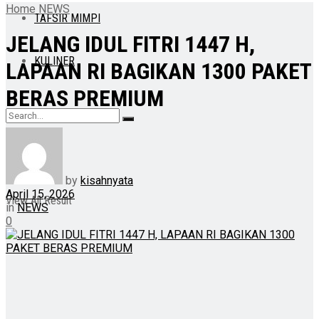
Home
NEWS
TAFSIR MIMPI
JELANG IDUL FITRI 1447 H,
KULINER
LAPAAN RI BAGIKAN 1300 PAKET
BERAS PREMIUM
No Result
by
kisahnyata
April 15, 2026
View All Result
in
NEWS
0