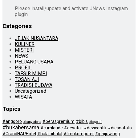
Please install/update and activate JNews Instagram
plugin.
Categories
JEJAK NUSANTARA
KULINER
MISTERI
NEWS
PELUANG USAHA
PROFIL
TAFSIR MIMPI
TOSAN AJI
TRADISI BUDAYA
Uncategorized
WISATA
Topics
#anggoro
#beraspremium
#bibis
#banyudona
#boyolali
#bukabersama
#cumlaude
#desataji
#devicantik
#diesnatalis
#GrandHAPHotel
#halalbihalal
#ilmukomputer
#iphijuwiring