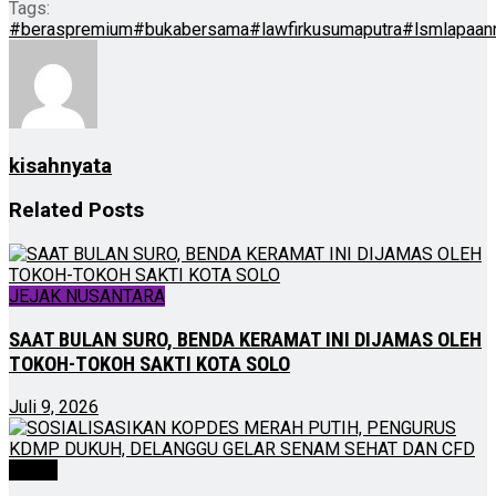
Tags:
#beraspremium
#bukabersama
#lawfirkusumaputra
#lsmlapaanr
kisahnyata
Related
Posts
JEJAK NUSANTARA
SAAT BULAN SURO, BENDA KERAMAT INI DIJAMAS OLEH
TOKOH-TOKOH SAKTI KOTA SOLO
Juli 9, 2026
NEWS