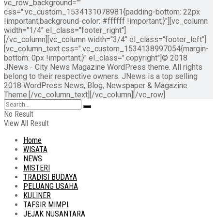
vc_row_background=""
css=".vc_custom_1534131078981{padding-bottom: 22px
!important;background-color: #ffffff !important;}"][vc_column
width="1/4" el_class="footer_right"]
[/vc_column][vc_column width="3/4" el_class="footer_left"]
[vc_column_text css=".vc_custom_1534138997054{margin-
bottom: 0px !important;}" el_class=".copyright"]© 2018
JNews - City News Magazine WordPress theme. All rights
belong to their respective owners. JNews is a top selling
2018 WordPress News, Blog, Newspaper & Magazine
Theme.[/vc_column_text][/vc_column][/vc_row]
No Result
View All Result
Home
WISATA
NEWS
MISTERI
TRADISI BUDAYA
PELUANG USAHA
KULINER
TAFSIR MIMPI
JEJAK NUSANTARA