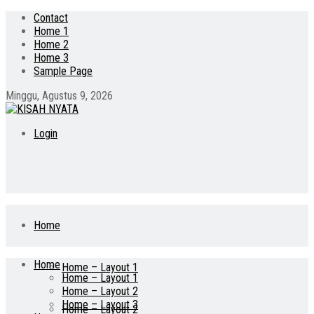
Contact
Home 1
Home 2
Home 3
Sample Page
Minggu, Agustus 9, 2026
Login
Home
Home
Home – Layout 1
Home – Layout 1
Home – Layout 2
Home – Layout 3
Home – Layout 2