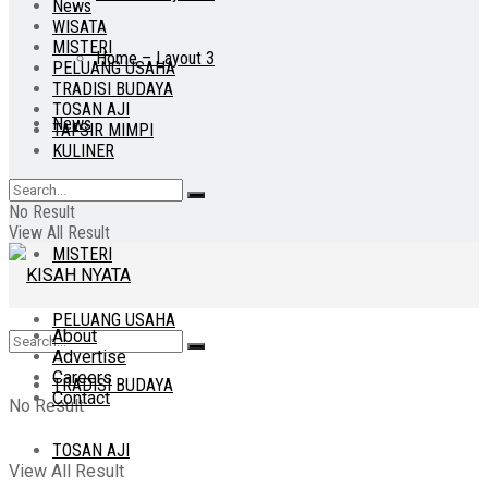
News
WISATA
MISTERI
Home – Layout 3
PELUANG USAHA
TRADISI BUDAYA
TOSAN AJI
News
TAFSIR MIMPI
KULINER
WISATA
No Result
View All Result
MISTERI
PELUANG USAHA
About
Advertise
Careers
TRADISI BUDAYA
Contact
No Result
TOSAN AJI
View All Result